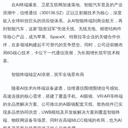
在AI终端爆发、卫星互联网加速落地、智能汽车普及的产业
浪潮中，信维通信（300136.SZ）正以泛射频技术为核心，深度
嵌入全球科技巨头的供应链体系。从AI智能终端到商业航天，再
到智能汽车，这家“隐形冠军”凭借天线、无线充电、精密结构件
等核心产品，成为苹果、SpaceX、特斯拉等企业的关键合作伙
伴，在多领域构建起不可替代的竞争壁垒。同时，公司还前瞻布
局6G核心技术，卡位下一代通信浪潮，为长期增长筑牢技术根
基。
智能终端锚定AI浪潮，筑牢全场景布局
随着AI技术向终端设备渗透，信维通信围绕围绕信号感知、
高速连接的核心需求，搭建了覆盖手机、AI眼镜、VR/AR等终端
的全品类解决方案。公司推出的AI眼镜配套天线、散热组件已实
现多品类协同供货，UWB模组及开发板解决方案则覆盖智能终
端、物联网设备等场景。同时在高端MLCC领域的布局，也为AI
服务器等新兴场景提供了核心元件支撑。