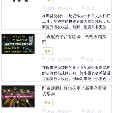
栏目：财盛证券
阅读：89
在期货交易中，配资作为一种常见的杠杆
工具，能够帮助投资者放大资金规模，从
而提升潜在收益。然而，配资并非无偿使
用，投资者需要支付相应的利息费用。了
可查配资平台有哪些｜合规查询指
解期货配资的利息....
南
可查
栏目：财盛证券
阅读：194
在股市波动加剧的背景下配资炒股网结构
解析流程与规则认知，许多投资者希望通
过配资放大收益。但面对市场上形形色色
的配资平台，如何筛选出真正“可查”的合
配资炒股杠杆怎么用？新手必看避
规平台，成为保....
坑指南
配资
栏目：财盛证券
阅读：97