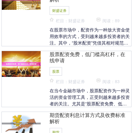
财盛证券
栏目：财盛证券
阅读：89
在股票市场中，配资作为一种放大资金使
用效率的方式，受到越来越多投资者的关
注。其中，“股米配资”凭借其相对规范的
操作流程和透明的费用结构，成为不少用
股票配资免费，低门槛高杠杆，在
户的选择。本文....
线申请
股票
栏目：财盛证券
阅读：83
在当今金融市场中，股票配资作为一种灵
活的资金管理工具，正受到越来越多投资
者的关注。尤其是“股票配资免费、低门
槛高杠杆”的推广模式，为普通投资者提
期货配资利息计算方式及收费标准
供了参与股市的新....
解析
期货