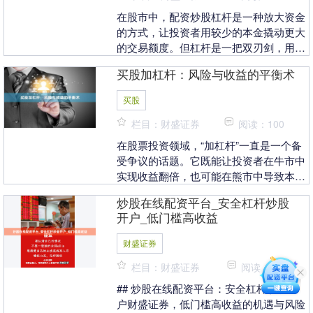
在股市中，配资炒股杠杆是一种放大资金
的方式，让投资者用较少的本金撬动更大
的交易额度。但杠杆是一把双刃剑，用好
了能加速盈利，用不好则可能加速亏损。
买股加杠杆：风险与收益的平衡术
本文将为新手详细....
买股
栏目：财盛证券
阅读：100
在股票投资领域，“加杠杆”一直是一个备
受争议的话题。它既能让投资者在牛市中
实现收益翻倍，也可能在熊市中导致本金
归零。对于想要通过买股加杠杆获取超额
炒股在线配资平台_安全杠杆炒股
收益的投资者来....
开户_低门槛高收益
财盛证券
栏目：财盛证券
阅读：88
## 炒股在线配资平台：安全杠杆炒股开
户财盛证券，低门槛高收益的机遇与风险