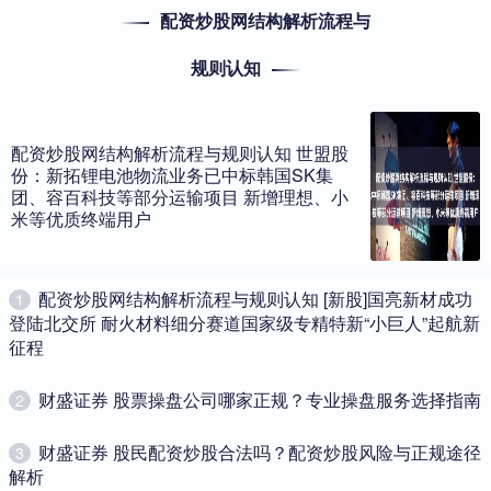
配资炒股网结构解析流程与
配资炒股网结构解析流程与规则认知 腾景科技斩获8915万元光器
件订单
规则认知
财盛证券
2026-01-28
证券时报记者 钟恬配资炒股网结构解析流程与规则认知 1月21日晚
间，腾景科技（688195）公告称，公司收到某客户C子公
配资炒股网结构解析流程与规则认知 世盟股
份：新拓锂电池物流业务已中标韩国SK集
可查配资平台有哪些｜合规查询指南
团、容百科技等部分运输项目 新增理想、小
财盛证券
2026-07-03
米等优质终端用户
在股市波动加剧的背景下配资炒股网结构解析流程与规则认知，许多
投资者希望通过配资放大收益。但面对市场上形形色色的配资平台，
​配资炒股网结构解析流程与规则认知 [新股]国亮新材成功
1
登陆北交所 耐火材料细分赛道国家级专精特新“小巨人”起航新
征程
​财盛证券 股票操盘公司哪家正规？专业操盘服务选择指南
2
​财盛证券 股民配资炒股合法吗？配资炒股风险与正规途径
3
解析