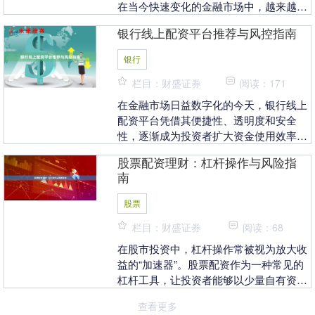
在当今快速变化的金融市场中，越来越多
的投资者开始关注杠杆炒股这一工具。炒
银行线上配资平台推荐与风控指南
股在线配资平....
银行
栏目：财盛证券
阅读：171
在金融市场日益数字化的今天，银行线上
配资平台凭借其便捷性、透明度和安全
性，逐渐成为投资者扩大资金使用效率的
重要工具。然而，面对众多平台，如何选
股票配资理财：杠杆操作与风险指
择合规、稳健的渠道....
南
股票
栏目：财盛证券
阅读：68
在股市投资中，杠杆操作常被视为放大收
益的“加速器”。股票配资作为一种常见的
杠杆工具，让投资者能够以少量自有资金
撬动更大规模的交易。然而配资炒股网结
查看更多
构解析流程与规....