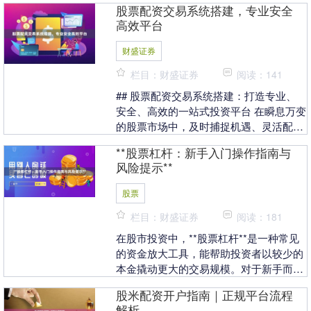
股票配资交易系统搭建，专业安全
安全的平台成为关....
高效平台
财盛证券
栏目：财盛证券
阅读：141
## 股票配资交易系统搭建：打造专业、
安全、高效的一站式投资平台 在瞬息万变
的股票市场中，及时捕捉机遇、灵活配置
资金是众多投资者追求的目标。传统的自
**股票杠杆：新手入门操作指南与
有资金操作往....
风险提示**
股票
栏目：财盛证券
阅读：181
在股市投资中，**股票杠杆**是一种常见
的资金放大工具，能帮助投资者以较少的
本金撬动更大的交易规模。对于新手而
言，了解杠杆的原理、操作流程及潜在风
股米配资开户指南｜正规平台流程
险至关重要。 ....
解析