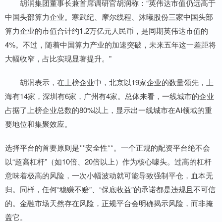
胡润集团董事长兼首席调研官胡润称：“英伟达市值仍远高于
中国头部算力企业。寒武纪、摩尔线程、沐曦股份三家中国头部
算力企业的市值合计约1.2万亿元人民币，是同期英伟达市值的
4%。不过，随着中国算力产业的加速突破，未来五年这一差距将
大幅收窄，占比实现显著提升。”
胡润表示，在上榜企业中，北京以19家企业的数量领先，上
海有14家，深圳有6家，广州有4家。总体来看，一线城市的企业
占据了上榜企业总数的80%以上，显示出一线城市在AI领域的重
要地位和集聚效应。
选择平台的首要原则是**安全性**。一个正规的配资平台绝不会
以“超高杠杆”（如10倍、20倍以上）作为核心噱头。过高的杠杆
意味着极高的风险，一次小幅波动就可能导致强制平仓，血本无
归。同样，任何“稳赚不赔”、“保底收益”的承诺都是违规且不可信
的。金融市场天然存在风险，正规平台会明确揭示风险，而非掩
盖它。