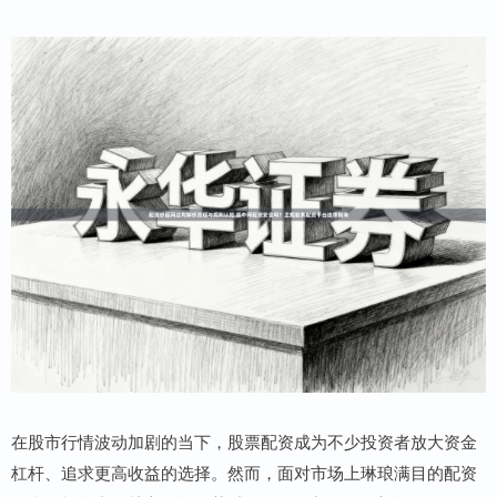
在股市行情波动加剧的当下，股票配资成为不少投资者放大资金
杠杆、追求更高收益的选择。然而，面对市场上琳琅满目的配资