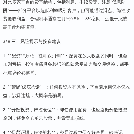
对比多家平台的费率结构，包括利息、手续费等。注意“低息陷
阱”——部分平台以超低利率吸引客户，但可能通过滑点、隐性收
费攫取利益。合理利率通常在月息0.8%-1.5%之间，远低于此或
高于此均需谨慎。
### 三、风险提示与投资建议
1. **配资非万能，杠杆双刃剑**：配资在放大收益的同时，也会
加剧亏损。投资者需具备较强的风险承受能力和交易经验，新手
不建议轻易尝试。
2. **警惕“保底承诺”**：任何投资均有风险，平台若承诺保本保收
益，涉嫌违规，大概率是骗局。
3. **分散投资，严控仓位**：即使使用配资，也应遵循分散投资
原则，避免全仓单只股票，并设置止损线。
4. **保留证据，依法维权**：交易过程中保存好合同、转账记