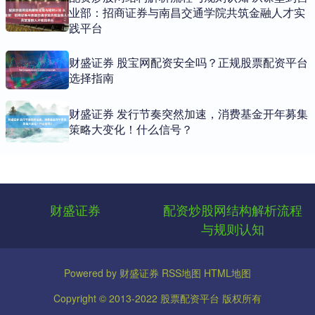
业部：招商证券与南昌交通学院共筑金融人才实
践平台
财盛证券 股宝网配资安全吗？正规股票配资平台
选择指南
财盛证券 发行节奏突然加速，消费基金开年募集
策略大变化！什么信号？
财盛证券
配资炒股网结构解析流程
与规则认知
Powered by
财盛证券
RSS地图
HTML地图
Copyright
© 2013-2022
股票配资平台
版权所有