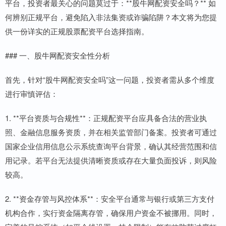
平台，投资者最关心的问题莫过于：**股牛网配资安全吗？** 如
何辨别正规平台，避免陷入非法集资或诈骗陷阱？本文将为您提
供一份详实的正规股票配资平台选择指南。
### 一、股牛网配资安全性分析
首先，针对“股牛网配资安全吗”这一问题，投资者需从多个维度
进行审慎评估：
1. **平台资质与合规性**：正规配资平台应具备合法的营业执
照、金融信息服务资质，并在相关监管部门备案。投资者可通过
国家企业信用信息公示系统查询平台背景，确认其经营范围和信
用记录。若平台无法提供清晰资质或存在大量负面投诉，则风险
较高。
2. **资金存管与风控体系**：安全平台通常与银行或第三方支付
机构合作，实行资金隔离存管，确保用户资金不被挪用。同时，