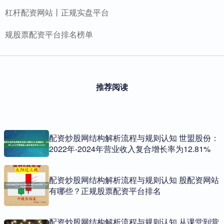
杠杆配资网站丨正规实盘平台
规股票配资平台排名榜单
推荐阅读
配资炒股网结构解析流程与规则认知 世盟股份：
2022年-2024年营业收入复合增长率为12.81%
配资炒股网结构解析流程与规则认知 股配资网站
有哪些？正规股票配资平台排名
配资炒股网结构解析流程与规则认知 从课堂到营