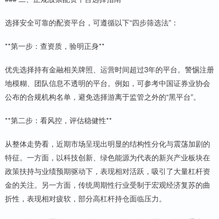
选择安全可靠的配资平台，可遵循以下“四步筛选法”：
**第一步：查资质，验明正身**
优先选择持有金融相关牌照、运营时间超过3年的平台。警惕注册
地模糊、团队信息不透明的平台。例如，可参考中国证券业协会
公布的合规机构名单，避免选择游离于监管之外的“黑平台”。
**第二步：看风控，评估稳健性**
从整体走势看，近期市场呈现出明显的结构性分化与震荡加剧的
特征。一方面，以科技创新、绿色能源为代表的新兴产业板块在
政策扶持与业绩预期驱动下，表现相对活跃，吸引了大量杠杆资
金的关注。另一方面，传统周期性行业受制于宏观经济复苏的曲
折性，表现相对疲软，部分高杠杆持仓面临压力。