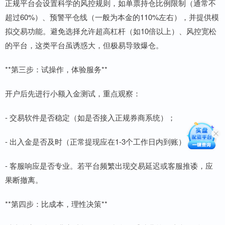
正规平台会设置科学的风控规则，如单票持仓比例限制（通常不
超过60%）、预警平仓线（一般为本金的110%左右），并提供模
拟交易功能。避免选择允许超高杠杆（如10倍以上）、风控宽松
的平台，这类平台虽诱惑大，但极易导致爆仓。
**第三步：试操作，体验服务**
开户后先进行小额入金测试，重点观察：
- 交易软件是否稳定（如是否接入正规券商系统）；
- 出入金是否及时（正常提现应在1-3个工作日内到账）；
- 客服响应是否专业。若平台频繁出现交易延迟或客服推诿，应
果断撤离。
**第四步：比成本，理性决策**