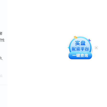
者
理性
久
点