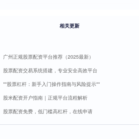
相关更新
广州正规股票配资平台推荐（2025最新）
股票配资交易系统搭建，专业安全高效平台
**股票杠杆：新手入门操作指南与风险提示**
股米配资开户指南｜正规平台流程解析
股票配资免费，低门槛高杠杆，在线申请