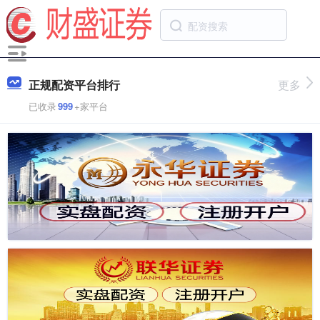
正规配资平台排行
更多
已收录
999
+家平台