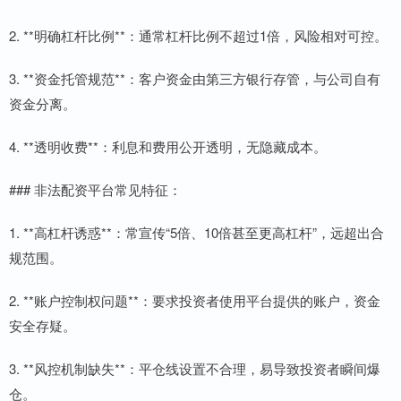
2. **明确杠杆比例**：通常杠杆比例不超过1倍，风险相对可控。
3. **资金托管规范**：客户资金由第三方银行存管，与公司自有
资金分离。
4. **透明收费**：利息和费用公开透明，无隐藏成本。
### 非法配资平台常见特征：
1. **高杠杆诱惑**：常宣传“5倍、10倍甚至更高杠杆”，远超出合
规范围。
2. **账户控制权问题**：要求投资者使用平台提供的账户，资金
安全存疑。
3. **风控机制缺失**：平仓线设置不合理，易导致投资者瞬间爆
仓。