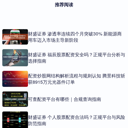
推荐阅读
财盛证券 渗透率连续四个月突破30% 新能源商
用车迈入市场主导新阶段
财盛证券 福辰股票配资安全吗？正规平台分析与
选择指南
配资炒股网结构解析流程与规则认知 腾景科技斩
获8915万元光器件订单
可查配资平台有哪些｜合规查询指南
财盛证券 个人股票配资合法吗？正规平台与风险
防范指南