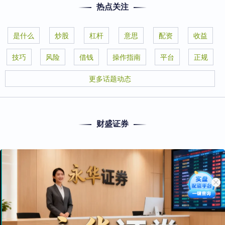
热点关注
是什么
炒股
杠杆
意思
配资
收益
技巧
风险
借钱
操作指南
平台
正规
更多话题动态
财盛证券