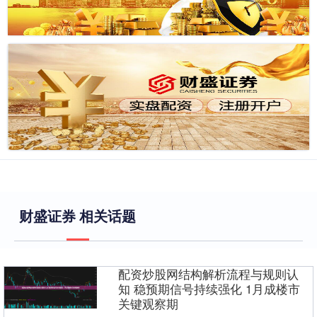
财盛证券 相关话题
配资炒股网结构解析流程与规则认
知 稳预期信号持续强化 1月成楼市
关键观察期