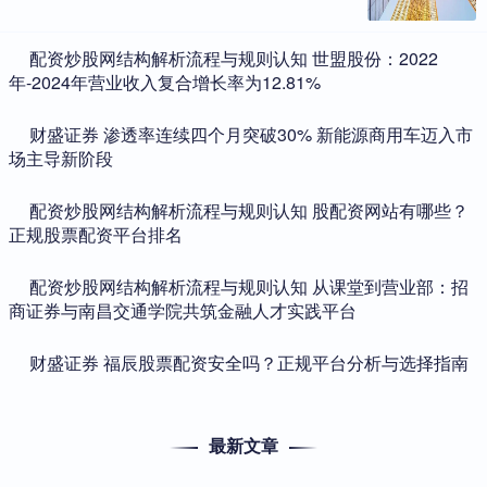
​配资炒股网结构解析流程与规则认知 世盟股份：2022
年-2024年营业收入复合增长率为12.81%
​财盛证券 渗透率连续四个月突破30% 新能源商用车迈入市
场主导新阶段
​配资炒股网结构解析流程与规则认知 股配资网站有哪些？
正规股票配资平台排名
​配资炒股网结构解析流程与规则认知 从课堂到营业部：招
商证券与南昌交通学院共筑金融人才实践平台
​财盛证券 福辰股票配资安全吗？正规平台分析与选择指南
最新文章