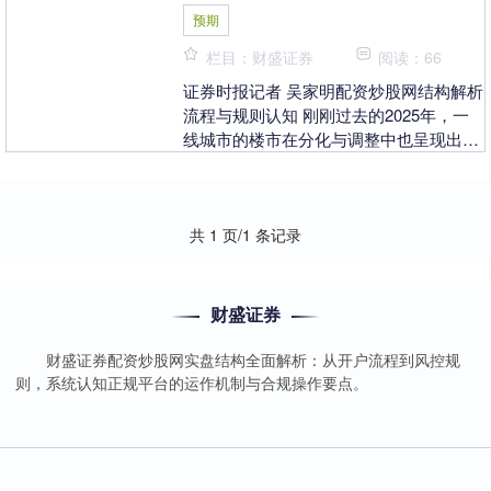
预期
栏目：财盛证券
阅读：66
证券时报记者 吴家明配资炒股网结构解析
流程与规则认知 刚刚过去的2025年，一
线城市的楼市在分化与调整中也呈现出一
些亮点。2026年楼市在“稳预期”的政策信
号中....
共 1 页/1 条记录
财盛证券
财盛证券配资炒股网实盘结构全面解析：从开户流程到风控规
则，系统认知正规平台的运作机制与合规操作要点。